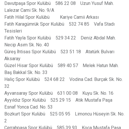
Davutpaşa Spor Kulübü 586 22 08 Uzun Yusuf Mah.
Lalezar Cami Sk. No. 9/A
Fatih Hilal Spor Kulübü Kariye Camii Arkası
Fatih Karagümrük Spor Kulübü 532 74 85 Vafa Stadı
Tesisleri
Fatih Yayla Spor Kulübü 529 34 22 Deniz Abdal Mah.
Necip Asım Sk. No. 40
Güreş İhtisas Spor Kulübü 523 51 18 Atatürk Bulvarı
Aksaray
Güzel Hisar Spor Kulübü 589 40 57 Melek Hatun Mah.
Baş Bakkal Sk. No. 33
Haliç Spor Kulübü 524 68 22 Vodina Cad. Burçak Sk. No.
32
Ayvansaray Spor Kulübü 631 00 08 Kuyu Sk. No. 16
Ayyıldız Spor Kulübü 525 29 15 Atik Mustafa Paşa
Esnaf Yonca Cad. No. 53
Bozkurt Spor Kulübü 525 05 95 Limoncu Hüseyin Sk. No.
2
Cerrahpaşa Spor Kulübü 585 39 93 Koca Mustafa Paşa