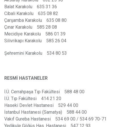
Balat Karakolu 635 31 36
Cibali Karakolu 635 08 82
Çarşamba Karakolu 635 08 80
Çınar Karakolu 585 28 08
Mecidiye Karakolu 586 01 39
Silivrikapı Karakolu 585 26 04
Şehremini Karakolu 534 80 53
RESMİ HASTANELER
İ.Ü. Cerrahpaşa Tıp Fakültesi 588 48 00
İ.Ü. Tıp Fakültesi 414 21 20
Haseki Devlet Hastanesi 529 44 00
İstanbul Hastanesi (Samatya) 588 44 00
Vakıf Gureba Hastanesi 534 69 00 / 534 69 70-71
Yedikule Göğüs Has. Hastanesi 547 12 93