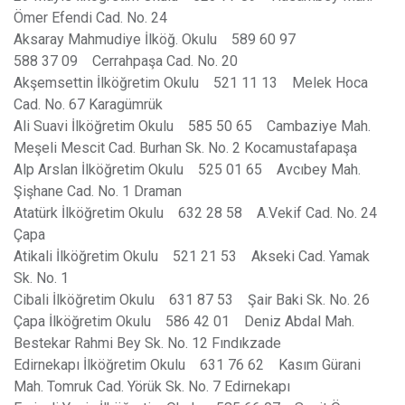
Ömer Efendi Cad. No. 24
Aksaray Mahmudiye İlköğ. Okulu 589 60 97
588 37 09 Cerrahpaşa Cad. No. 20
Akşemsettin İlköğretim Okulu 521 11 13 Melek Hoca
Cad. No. 67 Karagümrük
Ali Suavi İlköğretim Okulu 585 50 65 Cambaziye Mah.
Meşeli Mescit Cad. Burhan Sk. No. 2 Kocamustafapaşa
Alp Arslan İlköğretim Okulu 525 01 65 Avcıbey Mah.
Şişhane Cad. No. 1 Draman
Atatürk İlköğretim Okulu 632 28 58 A.Vekif Cad. No. 24
Çapa
Atikali İlköğretim Okulu 521 21 53 Akseki Cad. Yamak
Sk. No. 1
Cibali İlköğretim Okulu 631 87 53 Şair Baki Sk. No. 26
Çapa İlköğretim Okulu 586 42 01 Deniz Abdal Mah.
Bestekar Rahmi Bey Sk. No. 12 Fındıkzade
Edirnekapı İlköğretim Okulu 631 76 62 Kasım Gürani
Mah. Tomruk Cad. Yörük Sk. No. 7 Edirnekapı