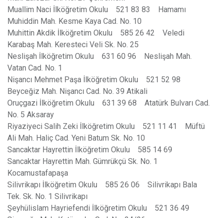
Muallim Naci İlköğretim Okulu 521 83 83 Hamamı
Muhiddin Mah. Kesme Kaya Cad. No. 10
Muhittin Akdik İlköğretim Okulu 585 26 42 Veledi
Karabaş Mah. Keresteci Veli Sk. No. 25
Neslişah İlköğretim Okulu 631 60 96 Neslişah Mah.
Vatan Cad. No. 1
Nişancı Mehmet Paşa İlköğretim Okulu 521 52 98
Beyceğiz Mah. Nişancı Cad. No. 39 Atikali
Oruçgazi İlköğretim Okulu 631 39 68 Atatürk Bulvarı Cad.
No. 5 Aksaray
Riyaziyeci Salih Zeki İlköğretim Okulu 521 11 41 Müftü
Ali Mah. Haliç Cad. Yeni Batum Sk. No. 10
Sancaktar Hayrettin İlköğretim Okulu 585 14 69
Sancaktar Hayrettin Mah. Gümrükçü Sk. No. 1
Kocamustafapaşa
Silivrikapı İlköğretim Okulu 585 26 06 Silivrikapı Bala
Tek. Sk. No. 1 Silivrikapı
Şeyhülislam Hayriefendi İlköğretim Okulu 521 36 49