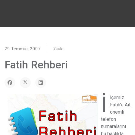
29 Temmuz 2007
7kule
Fatih Rehberi
İ
lçemiz
Fatih'e Ait
önemli
telefon
numaralarını
bu başlıkta