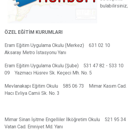
bulabilirsiniz;
ÖZEL EĞİTİM KURUMLARI
Eram Eğitim Uygulama Okulu (Merkez) 631 02 10
Aksaray Metro İstasyonu Yanı
Eram Eğitim Uygulama Okulu (Şube) 531 47 82 - 533 10
09 Yazmacı Hüsrev Sk. Keçeci Mh. No. 5
Mevlanakapı Eğitim Okulu 585 06 73 Mimar Kasım Cad.
Hacı Evliya Camii Sk. No. 3
Mimar Sinan İşitme Engelliler İlköğretim Okulu 521 95 34
Vatan Cad. Emniyet Md. Yanı