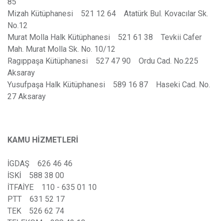
85
Mizah Kütüphanesi 521 12 64 Atatürk Bul. Kovacılar Sk.
No.12
Murat Molla Halk Kütüphanesi 521 61 38 Tevkii Cafer
Mah. Murat Molla Sk. No. 10/12
Ragıppaşa Kütüphanesi 527 47 90 Ordu Cad. No.225
Aksaray
Yusufpaşa Halk Kütüphanesi 589 16 87 Haseki Cad. No.
27 Aksaray
KAMU HİZMETLERİ
İGDAŞ 626 46 46
İSKİ 588 38 00
İTFAİYE 110 - 635 01 10
PTT 631 52 17
TEK 526 62 74