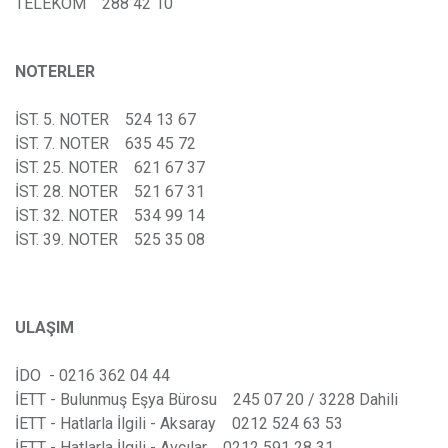
TELEKOM 288 42 10
NOTERLER
İST. 5. NOTER 524 13 67
İST. 7. NOTER 635 45 72
İST. 25. NOTER 621 67 37
İST. 28. NOTER 521 67 31
İST. 32. NOTER 534 99 14
İST. 39. NOTER 525 35 08
ULAŞIM
İDO - 0216 362 04 44
İETT - Bulunmuş Eşya Bürosu 245 07 20 / 3228 Dahili
İETT - Hatlarla İlgili - Aksaray 0212 524 63 53
İETT - Hatlarla İlgili - Avcılar 0212 591 28 31