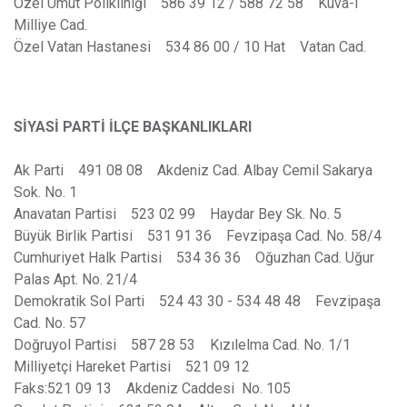
Özel Umut Polikliniği 586 39 12 / 588 72 58 Kuva-i
Milliye Cad.
Özel Vatan Hastanesi 534 86 00 / 10 Hat Vatan Cad.
SİYASİ PARTİ İLÇE BAŞKANLIKLARI
Ak Parti 491 08 08 Akdeniz Cad. Albay Cemil Sakarya
Sok. No. 1
Anavatan Partisi 523 02 99 Haydar Bey Sk. No. 5
Büyük Birlik Partisi 531 91 36 Fevzipaşa Cad. No. 58/4
Cumhuriyet Halk Partisi 534 36 36 Oğuzhan Cad. Uğur
Palas Apt. No. 21/4
Demokratik Sol Parti 524 43 30 - 534 48 48 Fevzipaşa
Cad. No. 57
Doğruyol Partisi 587 28 53 Kızılelma Cad. No. 1/1
Milliyetçi Hareket Partisi 521 09 12
Faks:521 09 13 Akdeniz Caddesi No. 105