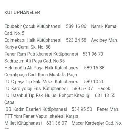
KÜTÜPHANELER
Ebubekir Çocuk Kütüphanesi 589 16 86 Namık Kemal
Cad. No. 5
Edirnekapı Halk Kütüphanesi 523 24 58 Avcıbey Mah.
Kariye Camii Sk. No. 58
Fener Rum Patrikhanesi Kütüphanesi 531 96 70
Sadrazam Ali Paşa Cad. No.35
Hekimoğlu Ali Paşa Halk Kütüphanesi 589 16 88
Cerrahpaşa Cad. Koca Mustafa Paşa
İ.Ü. C.paşa Tıp Fak. Mrkz. Kütüphanesi 589 10 20
İ.Ü. Kardiyoloji Ens. Kütüphanesi 589 57 07 Haseki
İ.Ü. İstanbul Tıp Fak. Hulüsi Behçet Kitaplığı 631 13 55
Çapa
İBB. Kadın Eserleri Kütüphanesi 534 95 50 Fener Mah.
PTT Yanı Fener Vapur İskelesi Karşısı
Millet Kütüphanesi 631 36 07 Macar Kardeşler Cad. No.