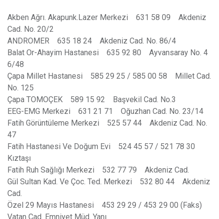
Akben Ağrı. Akapunk.Lazer Merkezi 631 58 09 Akdeniz
Cad. No. 20/2
ANDROMER 635 18 24 Akdeniz Cad. No. 86/4
Balat Or-Ahayim Hastanesi 635 92 80 Ayvansaray No. 4
6/48
Çapa Millet Hastanesi 585 29 25 / 585 00 58 Millet Cad.
No. 125
Çapa TOMOÇEK 589 15 92 Başvekil Cad. No.3
EEG-EMG Merkezi 631 21 71 Oğuzhan Cad. No. 23/14
Fatih Görüntüleme Merkezi 525 57 44 Akdeniz Cad. No.
47
Fatih Hastanesi Ve Doğum Evi 524 45 57 / 521 78 30
Kıztaşı
Fatih Ruh Sağlığı Merkezi 532 77 79 Akdeniz Cad.
Gül Sultan Kad. Ve Çoc. Ted. Merkezi 532 80 44 Akdeniz
Cad.
Özel 29 Mayıs Hastanesi 453 29 29 / 453 29 00 (Faks)
Vatan Cad. Emniyet Müd. Yanı