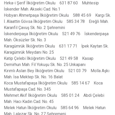
Hırka-i Şerif İlköğretim Okulu 631 87 60 Muhtesip
İskender Mah. Akseki Cad. No.1
Hobyarı Ahmetpaşa İlköğretim Okulu 588 45 69 Kargı Sk.
İ. Alaattin Gövsa İlköğretim Okulu 585 34 78 Ereğli Mah.
Karanfil Çavuş Sk. No. 2 Şehremini
İskenderpaşa İlköğretim Okulu 521 49 76 İskenderpaşa
Mah. Öksüzler Sk. No. 3
Karagümrük İlköğretim Okulu 631 17 71 İpek Kaytan Sk.
Karagümrük Meydanı No. 25
Katip Çelebi İlköğretim Okulu 521 49 58 Kasap
Demirhun Mah. Fil Yokuşu Sk. No. 25 Unkapanı
Kırımlı Aslan Bey İlköğretim Okulu 521 03 79 Molla Aşkı
Mah. İsa Mektep Sk. No. 16 Balat
Koca Mustafapaşa İlköğretim Okulu 585 14 67 Koca
Mustafapaşa Cad. No. 345
Mehmet Akif İlköğretim Okulu 585 01 24 Abdi Çelebi
Mah. Hacı Kadın Cad. No. 45
Melek Hatun İlköğretim Okulu 585 64 96 Melek Hatun
Mah. Lalezar Sk. No. 27 Şehremeni