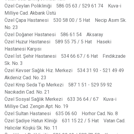
Özel Ceylan Polikliniği 586 05 63 / 529 61 74 Kuva-i
Milliye Cad. Akbank Üstü
Özel Çapa Hastanesi 530 58 00 / 5 Hat Necip Asım Sk.
No. 23
Özel Doğaner Hastanesi 586 61 54 Aksaray
Özel Huzur Hastanesi 589 55 75 / 5 Hat Haseki
Hastanesi Karşısı
Özel İst. Şehir Hastanesi 534 66 67 / 6 Hat Fındıkzade
Sk. No. 3
Özel Kevser Sağlık Hiz. Merkezi 534 31 93 - 521 49 49
Akdeniz Cad. No. 23
Özel Kmp Seda Tıp Merkezi 587 1 51 - 529 59 92
Nacıkadın Cad. No. 21
Özel Sosyal Sağlık Merkezi 633 36 64 / 67 Kuva-i
Milliye Cad. Zengin Apt. No. 19
Özel Sultan Hastanesi 635 06 60 Horhor Cad. No. 8
Özel Şadiye Hatun Kliniği 631 15 22 / 5 Hat Vatan Cad.
Halıcılar Köşkü Sk. No. 11