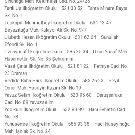
Sinanağa Mah. Ketümeler Cad. No. 24/26
Tarık Us İlköğretim Okulu 521 33 52 Tahta Minare Bayta
Sk. No. 1
Topkapılı Mehmetbey İlköğretim Okulu 631 13 47
Beyazıtağa Mah. Kalaycı Ali Sk. No. 9/7
Ulubatlı Hasan İlköğretim Okulu 631 62 64 Sunullah
Efendi Sk. No. 1
Uzunyusuf İlköğretim Okulu 585 35 34 Uzun Yusuf Mah.
Hüsamettin Sk. No. 35 Şehremini
Vasıf Çınar İlköğretim Okulu 521 81 22 Fethiye Cad. No.
23 Draman
Vedide Baha Pars İlköğretim Okulu 585 26 23 Seyit
Ömer Mah. Hüseyin Kazım Sk. No.19
Yavuz Selim İlköğretim Okulu 523 95 60 Daruşşafaka
Cad. No. 89 Yavuzselim
Yedikule İlköğretim Okulu 632 89 89 Hacı Evhattin Cad.
No. 78
Yunusemre İlköğretim Okulu 585 93 38 Hacı Hüseyinağa
Mah. Işırlak Sk. No. 24