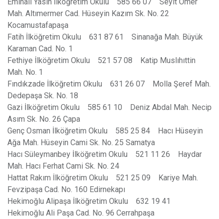
Eminali Yasin İlköğretim Okulu 585 66 07 Seyit Ömer
Mah. Altımermer Cad. Hüseyin Kazım Sk. No. 22
Kocamustafapaşa
Fatih İlköğretim Okulu 631 87 61 Sinanağa Mah. Büyük
Karaman Cad. No. 1
Fethiye İlköğretim Okulu 521 57 08 Katip Muslıhıttin
Mah. No. 1
Fındıkzade İlköğretim Okulu 631 26 07 Molla Şeref Mah.
Dedepaşa Sk. No. 18
Gazi İlköğretim Okulu 585 61 10 Deniz Abdal Mah. Necip
Asım Sk. No. 26 Çapa
Genç Osman İlköğretim Okulu 585 25 84 Hacı Hüseyin
Ağa Mah. Hüseyin Cami Sk. No. 25 Samatya
Hacı Süleymanbey İlköğretim Okulu 521 11 26 Haydar
Mah. Hacı Ferhat Cami Sk. No. 24
Hattat Rakım İlköğretim Okulu 521 25 09 Kariye Mah.
Fevzipaşa Cad. No. 160 Edirnekapı
Hekimoğlu Alipaşa İlköğretim Okulu 632 19 41
Hekimoğlu Ali Paşa Cad. No. 96 Cerrahpaşa