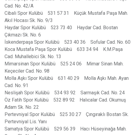
Cad. No. 42/A
Cibali Spor Kulübü 531 57 31 Küçük Mustafa Paşa Mah.
Akıl Hocası Sk. No. 9/3
Haydar Spor Kulübü 523 73 40 Haydar Cad. Bostan
Çıkmazı Sk. No. 6
İskenderpaşa Spor Kulübü 523 40 36 Sofular Cad. No. 60
Koca Mustafa Paşa Spor Kulübü 633 34 94 K.M.Paşa
Cad. Muhallebici Sk. No. 13
Mimarsinan Spor Kulübü 525 24 06 Mimar Sinan Mah.
Keçeciler Cad. No. 98
Molla Aşkı Spor Kulübü 631 40 29 Molla Aşkı Mah. Ayan
Cad. No. 91
Neslişah Spor Kulübü 534 93 92 Sarmaşık Cad. No. 24
Öz Fatih Spor Kulübü 532 89 92 Halıcalar Cad. Okumuş
Adam Sk. No. 22
Pertevniyal Spor Kulübü 525 30 27 Çıngıraklı Bostan Sk.
Pertevniyal Lis. Yanı
Samatya Spor Kulübü 529 56 39 Hacı Hüseyinağa Mah.