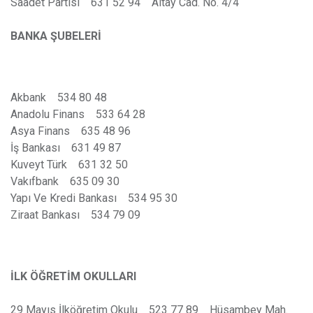
Saadet Partisi 631 52 94 Altay Cad. No. 4/4
BANKA ŞUBELERİ
Akbank 534 80 48
Anadolu Finans 533 64 28
Asya Finans 635 48 96
İş Bankası 631 49 87
Kuveyt Türk 631 32 50
Vakıfbank 635 09 30
Yapı Ve Kredi Bankası 534 95 30
Ziraat Bankası 534 79 09
İLK ÖĞRETİM OKULLARI
29 Mayıs İlköğretim Okulu 523 77 89 Hüsambey Mah.