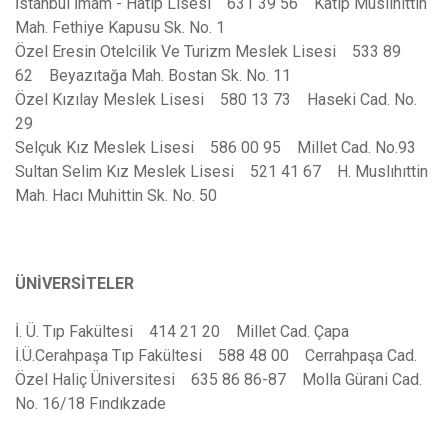
İstanbul İmam - Hatip Lisesi 631 39 56 Katip Muslıhıttin
Mah. Fethiye Kapusu Sk. No. 1
Özel Eresin Otelcilik Ve Turizm Meslek Lisesi 533 89
62 Beyazıtağa Mah. Bostan Sk. No. 11
Özel Kızılay Meslek Lisesi 580 13 73 Haseki Cad. No.
29
Selçuk Kız Meslek Lisesi 586 00 95 Millet Cad. No.93
Sultan Selim Kız Meslek Lisesi 521 41 67 H. Muslıhıttin
Mah. Hacı Muhittin Sk. No. 50
ÜNİVERSİTELER
İ. Ü. Tıp Fakültesi 414 21 20 Millet Cad. Çapa
İ.Ü.Cerahpaşa Tıp Fakültesi 588 48 00 Cerrahpaşa Cad.
Özel Haliç Üniversitesi 635 86 86-87 Molla Gürani Cad.
No. 16/18 Fındıkzade