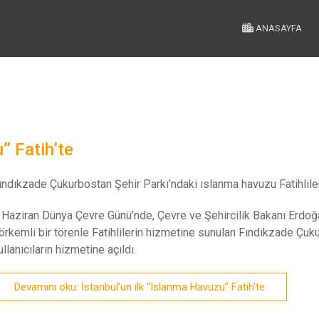
ANASAYFA
” Fatih’te
ındıkzade Çukurbostan Şehir Parkı’ndaki ıslanma havuzu Fatihlile
 Haziran Dünya Çevre Günü’nde, Çevre ve Şehircilik Bakanı Erdoğan
örkemli bir törenle Fatihlilerin hizmetine sunulan Fındıkzade Çu
ullanıcıların hizmetine açıldı.
Devamını oku: İstanbul’un ilk “Islanma Havuzu” Fatih’te