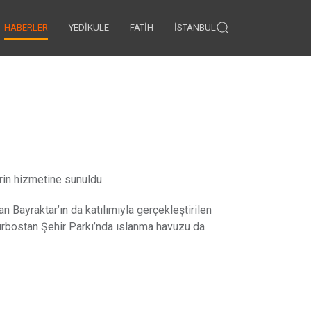
HABERLER
YEDIKULE
FATIH
İSTANBUL
rin hizmetine sunuldu.
 Bayraktar’ın da katılımıyla gerçekleştirilen
kurbostan Şehir Parkı’nda ıslanma havuzu da