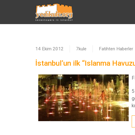
14 Ekim 2012
7kule
Fatihten Haberler
İstanbul’un ilk “Islanma Havuzu
F
5
g
k