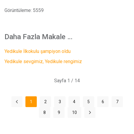
Görüntüleme: 5559
Daha Fazla Makale …
Yedikule İlkokulu şampiyon oldu
Yedikule sevgimiz, Yedikule rengimiz
Sayfa 1 / 14
1
2
3
4
5
6
7
8
9
10