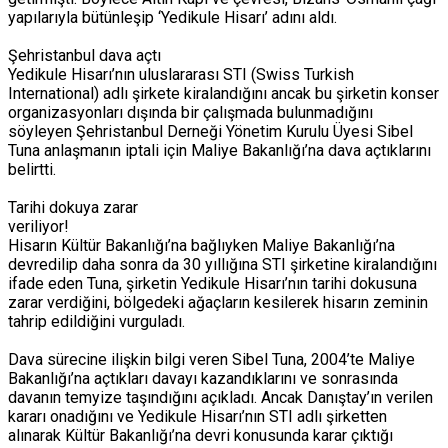
yapılarıyla bütünleşip ‘Yedikule Hisarı’ adını aldı.
Şehristanbul dava açtı
Yedikule Hisarı’nın uluslararası STI (Swiss Turkish
International) adlı şirkete kiralandığını ancak bu şirketin konser
organizasyonları dışında bir çalışmada bulunmadığını
söyleyen Şehristanbul Derneği Yönetim Kurulu Üyesi Sibel
Tuna anlaşmanın iptali için Maliye Bakanlığı’na dava açtıklarını
belirtti.
Tarihi dokuya zarar
veriliyor!
Hisarın Kültür Bakanlığı’na bağlıyken Maliye Bakanlığı’na
devredilip daha sonra da 30 yıllığına STI şirketine kiralandığını
ifade eden Tuna, şirketin Yedikule Hisarı’nın tarihi dokusuna
zarar verdiğini, bölgedeki ağaçların kesilerek hisarın zeminin
tahrip edildiğini vurguladı.
Dava sürecine ilişkin bilgi veren Sibel Tuna, 2004’te Maliye
Bakanlığı’na açtıkları davayı kazandıklarını ve sonrasında
davanın temyize taşındığını açıkladı. Ancak Danıştay’ın verilen
kararı onadığını ve Yedikule Hisarı’nın STI adlı şirketten
alınarak Kültür Bakanlığı’na devri konusunda karar çıktığı