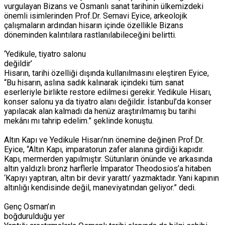
vurgulayan Bizans ve Osmanlı sanat tarihinin ülkemizdeki
önemli isimlerinden Prof.Dr. Semavi Eyice, arkeolojik
çalışmaların ardından hisarın içinde özellikle Bizans
döneminden kalıntılara rastlanılabileceğini belirtti.
‘Yedikule, tiyatro salonu
değildir’
Hisarın, tarihi özelliği dışında kullanılmasını eleştiren Eyice,
“Bu hisarın, aslına sadık kalınarak içindeki tüm sanat
eserleriyle birlikte restore edilmesi gerekir. Yedikule Hisarı,
konser salonu ya da tiyatro alanı değildir. İstanbul’da konser
yapılacak alan kalmadı da henüz araştırılmamış bu tarihi
mekânı mı tahrip edelim.” şeklinde konuştu.
Altın Kapı ve Yedikule Hisarı’nın önemine değinen Prof.Dr.
Eyice, “Altın Kapı, imparatorun zafer alanına girdiği kapıdır.
Kapı, mermerden yapılmıştır. Sütunların önünde ve arkasında
altın yaldızlı bronz harflerle İmparator Theodosios’a hitaben
‘Kapıyı yaptıran, altın bir devir yarattı’ yazmaktadır. Yani kapının
altınlığı kendisinde değil, maneviyatından geliyor.” dedi.
Genç Osman’ın
boğdurulduğu yer