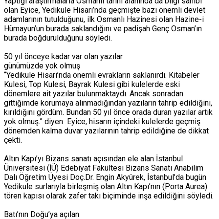
Yaptığı araştırmalarla Osmanlı tarihi alanında da bilgi sahibi
olan Eyice, Yedikule Hisarı’nda geçmişte bazı önemli devlet
adamlarının tutulduğunu, ilk Osmanlı Hazinesi olan Hazine-i
Hümayun’un burada saklandığını ve padişah Genç Osman’ın
burada boğdurulduğunu söyledi.
50 yıl önceye kadar var olan yazılar
günümüzde yok olmuş
“Yedikule Hisarı’nda önemli evrakların saklanırdı. Kitabeler
Kulesi, Top Kulesi, Bayrak Kulesi gibi kulelerde eski
dönemlere ait yazılar bulunmaktaydı. Ancak sonradan
gittiğimde korumaya alınmadığından yazıların tahrip edildiğini,
kırıldığını gördüm. Bundan 50 yıl önce orada duran yazılar artık
yok olmuş.” diyen Eyice, hisarın içindeki kulelerde geçmiş
dönemden kalma duvar yazılarının tahrip edildiğine de dikkat
çekti.
Altın Kapı’yı Bizans sanatı açısından ele alan İstanbul
Üniversitesi (İÜ) Edebiyat Fakültesi Bizans Sanatı Anabilim
Dalı Öğretim Üyesi Doç.Dr. Engin Akyürek, İstanbul’da bugün
Yedikule surlarıyla birleşmiş olan Altın Kapı’nın (Porta Aurea)
tören kapısı olarak zafer takı biçiminde inşa edildiğini söyledi.
Batı’nın Doğu’ya açılan