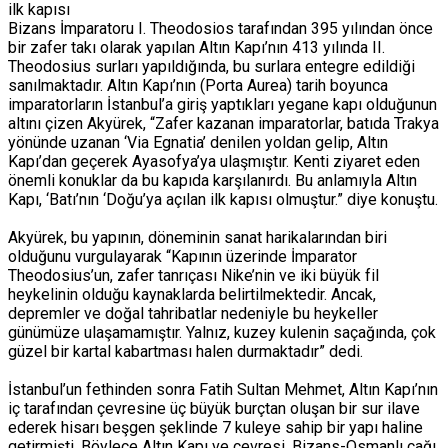
ilk kapısı
Bizans İmparatoru I. Theodosios tarafından 395 yılından önce
bir zafer takı olarak yapılan Altın Kapı’nın 413 yılında II.
Theodosius surları yapıldığında, bu surlara entegre edildiği
sanılmaktadır. Altın Kapı’nın (Porta Aurea) tarih boyunca
imparatorların İstanbul’a giriş yaptıkları yegane kapı olduğunun
altını çizen Akyürek, “Zafer kazanan imparatorlar, batıda Trakya
yönünde uzanan ‘Via Egnatia’ denilen yoldan gelip, Altın
Kapı’dan geçerek Ayasofya’ya ulaşmıştır. Kenti ziyaret eden
önemli konuklar da bu kapıda karşılanırdı. Bu anlamıyla Altın
Kapı, ‘Batı’nın ‘Doğu’ya açılan ilk kapısı olmuştur.” diye konuştu.
Akyürek, bu yapının, döneminin sanat harikalarından biri
olduğunu vurgulayarak “Kapının üzerinde İmparator
Theodosius’un, zafer tanrıçası Nike’nin ve iki büyük fil
heykelinin olduğu kaynaklarda belirtilmektedir. Ancak,
depremler ve doğal tahribatlar nedeniyle bu heykeller
günümüze ulaşamamıştır. Yalnız, kuzey kulenin saçağında, çok
güzel bir kartal kabartması halen durmaktadır” dedi.
İstanbul’un fethinden sonra Fatih Sultan Mehmet, Altın Kapı’nın
iç tarafından çevresine üç büyük burçtan oluşan bir sur ilave
ederek hisarı beşgen şeklinde 7 kuleye sahip bir yapı haline
getirmişti. Böylece Altın Kapı ve çevresi, Bizans-Osmanlı çağı