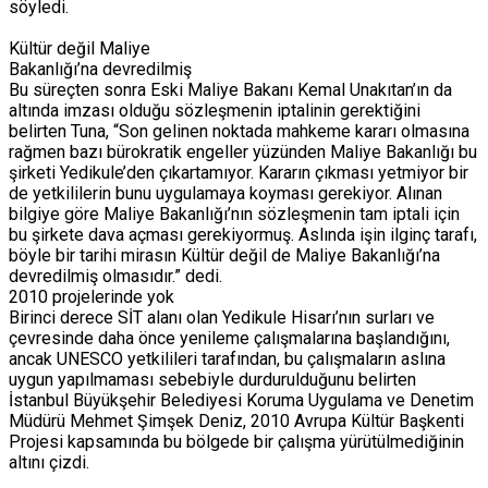
söyledi.
Kültür değil Maliye
Bakanlığı’na devredilmiş
Bu süreçten sonra Eski Maliye Bakanı Kemal Unakıtan’ın da
altında imzası olduğu sözleşmenin iptalinin gerektiğini
belirten Tuna, “Son gelinen noktada mahkeme kararı olmasına
rağmen bazı bürokratik engeller yüzünden Maliye Bakanlığı bu
şirketi Yedikule’den çıkartamıyor. Kararın çıkması yetmiyor bir
de yetkililerin bunu uygulamaya koyması gerekiyor. Alınan
bilgiye göre Maliye Bakanlığı’nın sözleşmenin tam iptali için
bu şirkete dava açması gerekiyormuş. Aslında işin ilginç tarafı,
böyle bir tarihi mirasın Kültür değil de Maliye Bakanlığı’na
devredilmiş olmasıdır.” dedi.
2010 projelerinde yok
Birinci derece SİT alanı olan Yedikule Hisarı’nın surları ve
çevresinde daha önce yenileme çalışmalarına başlandığını,
ancak UNESCO yetkilileri tarafından, bu çalışmaların aslına
uygun yapılmaması sebebiyle durdurulduğunu belirten
İstanbul Büyükşehir Belediyesi Koruma Uygulama ve Denetim
Müdürü Mehmet Şimşek Deniz, 2010 Avrupa Kültür Başkenti
Projesi kapsamında bu bölgede bir çalışma yürütülmediğinin
altını çizdi.