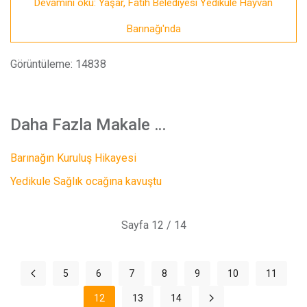
Devamını oku: Yaşar, Fatih Belediyesi Yedikule Hayvan
Barınağı'nda
Görüntüleme: 14838
Daha Fazla Makale …
Barınağın Kuruluş Hikayesi
Yedikule Sağlık ocağına kavuştu
Sayfa 12 / 14
5
6
7
8
9
10
11
12
13
14